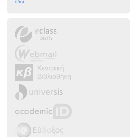
εδώ
.