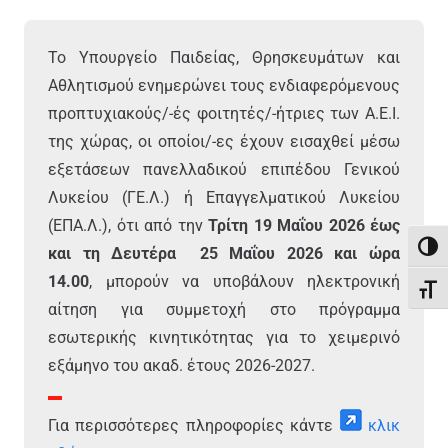
Το Υπουργείο Παιδείας, Θρησκευμάτων και
Αθλητισμού ενημερώνει τους ενδιαφερόμενους
προπτυχιακούς/-ές φοιτητές/-ήτριες των Α.Ε.Ι.
της χώρας, οι οποίοι/-ες έχουν εισαχθεί μέσω
εξετάσεων πανελλαδικού επιπέδου Γενικού
Λυκείου (ΓΕ.Λ.) ή Επαγγελματικού Λυκείου
(ΕΠΑ.Λ.), ότι από την
Τρίτη 19 Μαΐου 2026 έως
Εναλ
και τη Δευτέρα 25 Μαΐου 2026 και ώρα
14.00
, μπορούν να υποβάλουν ηλεκτρονική
Εναλ
αίτηση για συμμετοχή στο πρόγραμμα
εσωτερικής κινητικότητας για το χειμερινό
εξάμηνο του ακαδ. έτους 2026-2027.
Για περισσότερες πληροφορίες κάντε
κλικ