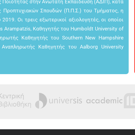
ς Ποιότητας στην Ανώτατη Εκπαίδευση (ΑΔΙΠ), κατά
 Προπτυχιακών Σπουδών (Π.Π.Σ.) του Τμήματος, η
019. Οι τρεις εξωτερικοί αξιολογητές, οι οποίοι
os Arampatzis, Καθηγητής του Humboldt University of
απληρωτής Καθηγητής του Southern New Hampshire
tis Αναπληρωτής Καθηγητής του Aalborg University