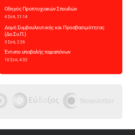
Οδηγός Προπτυχιακών Σπουδών
4 Σεπ, 21:14
Δομή Συμβουλευτικής και Προσβασιμότητας
(Δο.Συ.Π.)
5 Σεπ, 2:26
Έντυπο υποβολής παραπόνων
10 Σεπ, 4:32