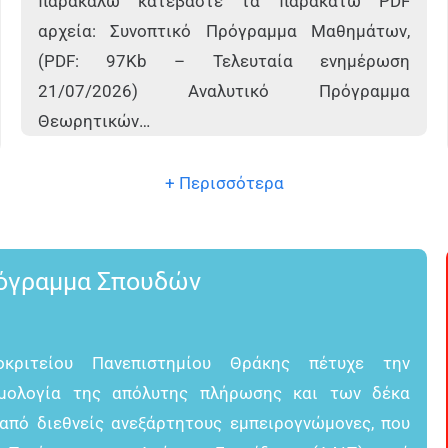
παρακαλώ κατεβάστε τα παρακάτω PDF
αρχεία: Συνοπτικό Πρόγραμμα Μαθημάτων,
(PDF: 97Kb – Τελευταία ενημέρωση
21/07/2026) Αναλυτικό Πρόγραμμα
Θεωρητικών…
+ Περισσότερα
όγραμμα Σπουδών
οκριτείου Πανεπιστημίου Θράκης πέτυχε την
μολογία της απόλυτης πλήρωσης και των δέκα
από διεθνείς ανεξάρτητους εμπειρογνώμονες, που