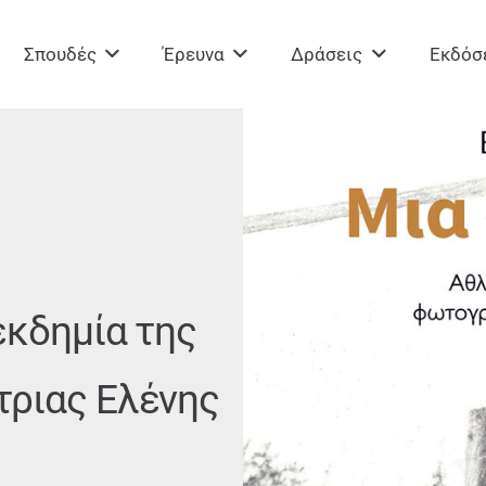
Σπουδές
Έρευνα
Δράσεις
Εκδόσ
εκδημία της
τριας Ελένης