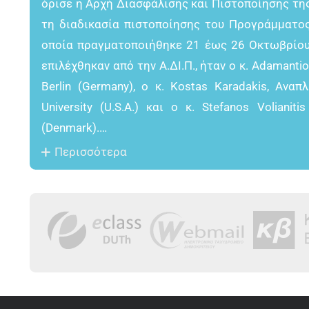
όρισε η Αρχή Διασφάλισης και Πιστοποίησης τη
τη διαδικασία πιστοποίησης του Προγράμματος
οποία πραγματοποιήθηκε 21 έως 26 Οκτωβρίου 2
επιλέχθηκαν από την Α.ΔΙ.Π., ήταν ο κ. Adamanti
Berlin (Germany), ο κ. Kostas Karadakis, Αν
University (U.S.A.) και ο κ. Stefanos Voliani
(Denmark).…
Περισσότερα