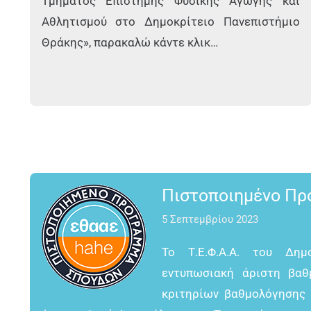
Τμήματος Επιστήμης Φυσικής Αγωγής και
Αθλητισμού στο Δημοκρίτειο Πανεπιστήμιο
Θράκης», παρακαλώ κάντε κλικ…
Πιστοποιημένο Πρ
5 Σεπτεμβρίου 2023
Το Τ.Ε.Φ.Α.Α. του Δημ
εντυπωσιακή άριστη βαθ
κριτηρίων βαθμολόγησης 