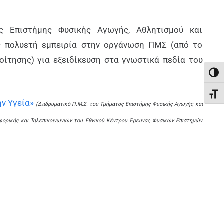
ς Επιστήμης Φυσικής Αγωγής, Αθλητισμού και
ς πολυετή εμπειρία στην οργάνωση ΠΜΣ (από το
ίτησης) για εξειδίκευση στα γνωστικά πεδία του
Εναλ
Εναλ
ην Υγεία»
(Διιδρυματικό Π.Μ.Σ. του Τμήματος Επιστήμης Φυσικής Αγωγής και
οφορικής και Τηλεπικοινωνιών του Εθνικού Κέντρου Έρευνας Φυσικών Επιστημών