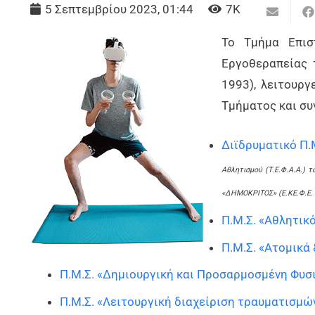
5 Σεπτεμβρίου 2023, 01:44
7K
Το Τμήμα Επισ
Εργοθεραπείας 
1993), λειτουρ
Τμήματος και συ
Διϊδρυματικό Π.
Αθλητισμού (Τ.Ε.Φ.Α.Α.) 
«ΔΗΜΟΚΡΙΤΟΣ» (Ε.ΚΕ.Φ.Ε
Π.Μ.Σ. «Αθλητικ
Π.Μ.Σ. «Ατομικά
Π.Μ.Σ. «Δημιουργική και Προσαρμοσμένη Φυσ
Π.Μ.Σ. «Λειτουργική διαχείριση τραυματισμώ