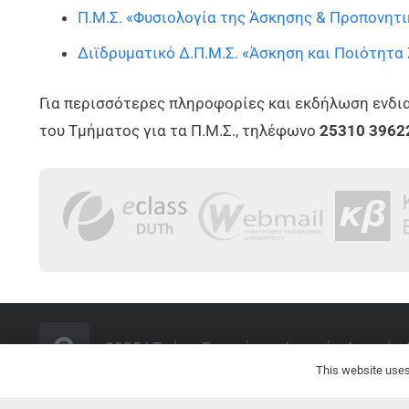
Π.Μ.Σ. «Φυσιολογία της Άσκησης & Προπονητι
Διϊδρυματικό Δ.Π.Μ.Σ. «Άσκηση και Ποιότητα
Για περισσότερες πληροφορίες και εκδήλωση ενδι
του Τμήματος για τα Π.Μ.Σ., τηλέφωνο
25310 3962
2025 | Τμήμα Επιστήμης Φυσικής Αγωγής &
This website uses 