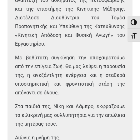
ανάπτυξη του αθλήματος της πετοσφαίρισης
και της επιστήμης της Κινητικής Μάθησης.
Διετέλεσε Διευθύντρια του Τομέα
Εναλ
Προπονητικής και Υπεύθυνη της Κατεύθυνσης
«Κινητική Απόδοση και Φυσική Αγωγή» του
Εναλ
Εργαστηρίου.
Με βαθύτατη συγκίνηση την αποχαιρετούμε
από την επίγεια ζωή. Θα μας λείψει η παρουσία
της, η ανεξάντλητη ενέργεια και η σταθερά
υποστηρικτική και φροντιστική στάση της
απέναντι σε όλους.
Στα παιδιά της, Νίκη και Λάμπρο, εκφράζουμε
τα ειλικρινή μας συλλυπητήρια για την απώλεια
της μητέρας τους.
Αιώνια η μνήμη της.